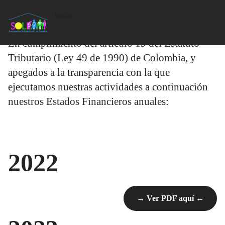
Estados Financieros
Inicio
En cumplimiento del artículo 19 del Estatuto
Tributario (Ley 49 de 1990) de Colombia, y
apegados a la transparencia con la que
ejecutamos nuestras actividades a continuación
nuestros Estados Financieros anuales:
2022
→ Ver PDF aquí ←